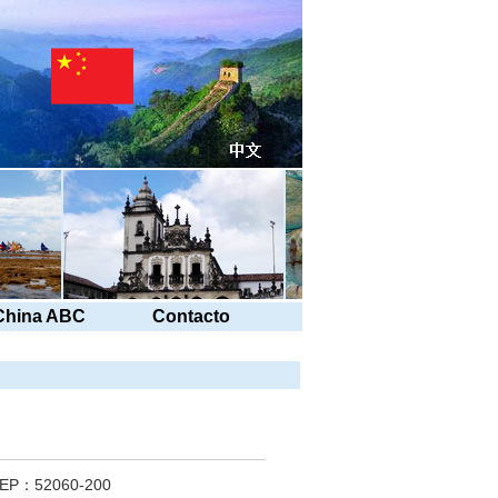
China ABC
Contacto
，CEP：52060-200