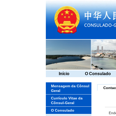
Início
O Consulado
Mensagem da Cônsul
Contac
Geral
Currículo Vitae da
Cônsul-Geral
O Consulado
End