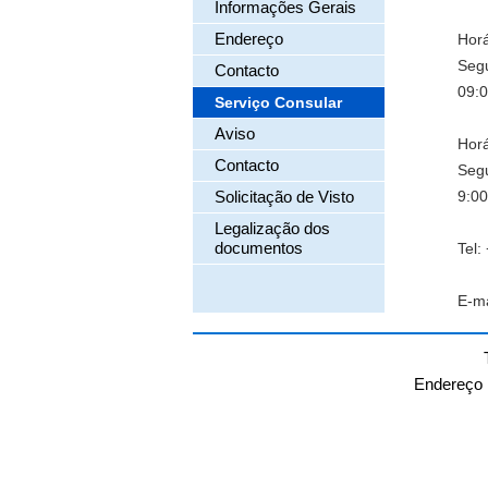
Informações Gerais
Endereço
Horá
Segu
Contacto
09:0
Serviço Consular
Aviso
Horá
Contacto
Segu
Solicitação de Visto
9:00
Legalização dos
documentos
Tel:
E-m
Endereço：