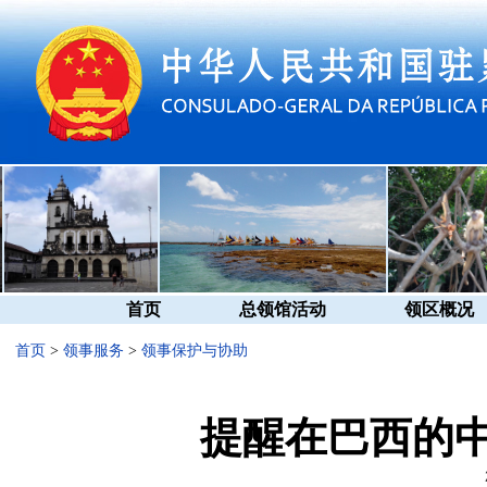
首页
总领馆活动
领区概况
首页
>
领事服务
>
领事保护与协助
提醒在巴西的