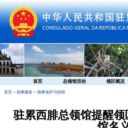
首页
总领馆活动
领区概况
首页
>
领事服务
>
领事保护与协助
驻累西腓总领馆提醒领
馆名