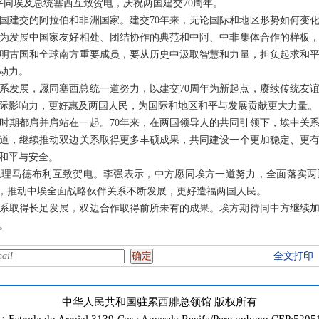
习近平同埃及总统塞西互致贺电，庆祝两国建交70周年。
国建交的阿拉伯和非洲国家。建交70年来，无论国际和地区形势如何变
为发展中国家友好相处、团结协作的典范和中阿、中非集体合作的样板
明古国和全球南方重要成员，要从历史中汲取智慧和力量，担负起求和
动力。
系发展，愿同塞西总统一道努力，以建交70周年为新起点，赓续传统友
际影响力，更好惠及两国人民，为国际和地区和平与发展贡献更大力量。
时期都肩并肩站在一起。70年来，在两国领导人的共同引领下，埃中关
道，继续推动双边关系取得更多丰硕成果，共同建设一个更加稳定、更
和平与安全。
总理马德布利互致贺电。李强表示，中方愿同埃方一道努力，全面落实两
作，推动中埃全面战略伙伴关系不断发展，更好造福两国人民。
关系取得长足发展，双边合作取得前所未有的成果。埃方期待同中方继续
。
全文打印
中华人民共和国驻累西腓总领馆 版权所有