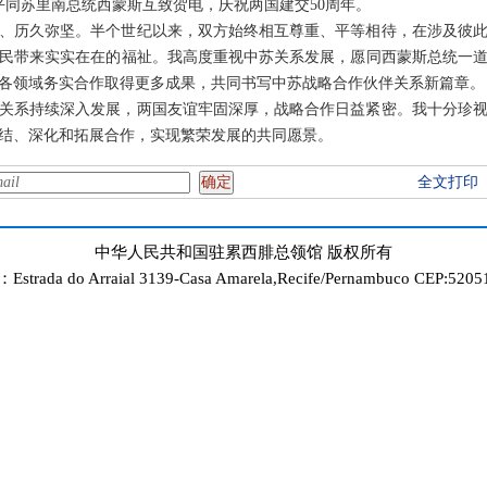
习近平同苏里南总统西蒙斯互致贺电，庆祝两国建交50周年。
、历久弥坚。半个世纪以来，双方始终相互尊重、平等相待，在涉及彼
民带来实实在在的福祉。我高度重视中苏关系发展，愿同西蒙斯总统一道
各领域务实合作取得更多成果，共同书写中苏战略合作伙伴关系新篇章。
中关系持续深入发展，两国友谊牢固深厚，战略合作日益紧密。我十分珍
团结、深化和拓展合作，实现繁荣发展的共同愿景。
全文打印
中华人民共和国驻累西腓总领馆 版权所有
strada do Arraial 3139-Casa Amarela,Recife/Pernambuco CEP:5205