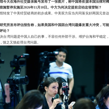
馆今天在海外社交媒体账号发布了一张图片，称中国将依据本国法律对
施暂停实施至2026年11月10日。中方为何决定提前启动这项管制？
馆转发了中美经贸磋商的初步成果。中美双方应当共同落实好两国元首
研究所发布评估报告称，如果美国和中国因台湾问题爆发重大冲突，可
评论？
决台湾问题是中国人自己的事，不容任何外部干涉。维护台海和平稳定，
，慎之又慎处理台湾问题。