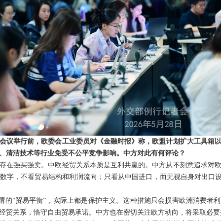
会议举行前，欧委会工业委员对《金融时报》称，欧盟计划扩大工具箱
、清洁技术等行业免受不公平竞争影响。中方对此有何评论？
存在强买强卖。中欧经贸关系本质是互利共赢的。中方从不刻意追求对
数字，不看贸易结构和利润流向；只看从中国进口，而无视自身对出口设
是所谓的“贸易平衡”，实际上都是保护主义。这种措施只会损害欧洲消费者
经贸关系，恪守自由贸易承诺。中方也在密切关注欧方动向，将采取必要