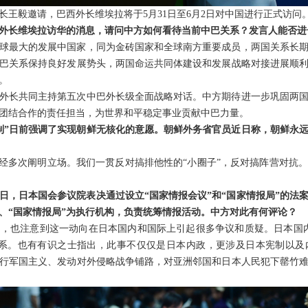
长王毅邀请，巴西外长维埃拉将于5月31日至6月2日对中国进行正式访问
外长维埃拉访华的消息，请问中方如何看待当前中巴关系？发言人能否进
球最大的发展中国家，同为金砖国家和全球南方重要成员，两国关系长
巴关系保持良好发展势头，两国命运共同体建设和发展战略对接进展顺
。
外长共同主持第五次中巴外长级全面战略对话。中方期待进一步巩固两
团结合作的责任担当，为世界和平稳定事业贡献中巴力量。
制”日前强调了实现朝鲜无核化的意愿。朝鲜外务省官员近日称，朝鲜永远
已经多次阐明立场。我们一贯反对搞排他性的“小圈子”，反对搞阵营对抗
日，日本国会参议院表决通过设立“国家情报会议”和“国家情报局”的法
心、“国家情报局”为执行机构，负责统筹情报活动。中方对此有何评论？
，也注意到这一动向在日本国内和国际上引起很多争议和质疑。日本国
体系。也有有识之士指出，此事不仅仅是日本内政，更涉及日本宪制以及
行军国主义、发动对外侵略战争铺路，对亚洲邻国和日本人民犯下罄竹