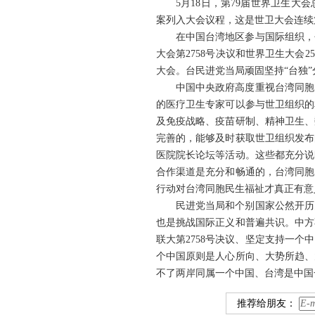
5月18日，第79届世界卫生
案列入大会议程，这是世卫大会连续
在中国台湾地区参与国际组织，
大会第2758号决议和世界卫生大会
大会。台民进党当局顽固坚持“台独
中国中央政府高度重视台湾同胞
的医疗卫生专家可以参与世卫组织的
及免疫战略、疫苗研制、精神卫生、
完善的，能够及时获取世卫组织发布
医院院长论坛等活动。这些都充分说
合作渠道是充分和畅通的，台湾同胞
行动对台湾同胞民生福祉才真正有意
民进党当局和个别国家公然开历
也是挑战国际正义和普遍共识。中方
联大第2758号决议、坚定支持一
个中国原则是人心所向、大势所趋、
不了两岸同属一个中国、台湾是中国
推荐给朋友：