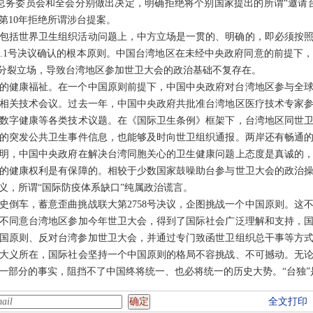
大会总务委员会和全会分别做出决定，明确拒绝将个别国家提出的所谓“邀请
第10年拒绝所谓涉台提案。
包括世界卫生组织活动问题上，中方立场是一贯的、明确的，即必须按
25.1号决议确认的根本原则。中国台湾地区在未经中央政府同意的前提
”分裂立场，导致台湾地区参加世卫大会的政治基础不复存在。
的健康福祉。在一个中国原则前提下，中国中央政府对台湾地区参与全
相关技术会议。过去一年，中国中央政府共批准台湾地区医疗技术专家参
数字健康等各类技术议题。在《国际卫生条例》框架下，台湾地区同世
的突发公共卫生事件信息，也能够及时向世卫组织通报。两岸还有畅通
明，中国中央政府在解决台湾同胞关心的卫生健康问题上态度是真诚的
的健康权利是有保障的。相较于少数国家鼓噪助台参与世卫大会的政治
义，所谓“国际防疫体系缺口”纯属政治谎言。
史倒车，蓄意歪曲挑战联大第2758号决议，企图挑战一个中国原则。这
不同意台湾地区参加今年世卫大会，得到了国际社会广泛理解和支持，
个中国原则、反对台湾参加世卫大会，并通过专门致函世卫组织总干事等方
大义所在，国际社会坚持一个中国原则的格局不容挑战、不可撼动。无
一部分的事实，阻挡不了中国终将统一、也必将统一的历史大势。“台独”
全文打印