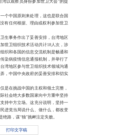
台湾以观察员身份参加世卫大会”的提
照一个中国原则来处理，这也是联合国
下，没有任何根据、理由或权利参加世卫
球卫生事务作出了妥善安排，台湾地区
加世卫组织技术活动共计18人次，涉
卫组织和各国的信息交流机制是畅通和
的传染病疫情信息通报机制，并举行了
，台湾地区参与世卫组织技术领域沟通
操弄，中国中央政府的妥善安排和切实
不仅是在挑战中国的主权和领土完整，
国际社会绝大多数国家向中方重申坚持
式支持中方立场。这充分说明，坚持一
论民进党当局说什么、做什么，都改变
是绝路，谋“独”挑衅注定失败。
打印文字稿