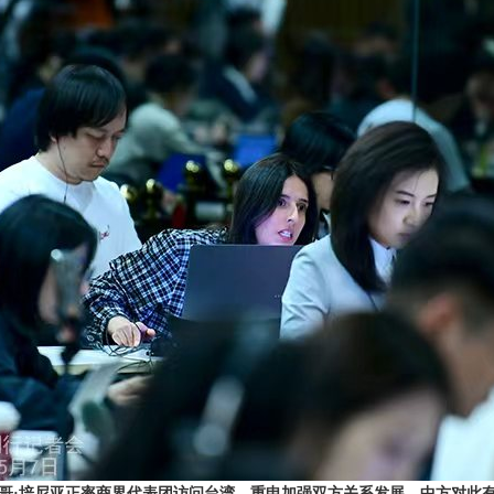
哥·培尼亚正率商界代表团访问台湾，重申加强双方关系发展。中方对此