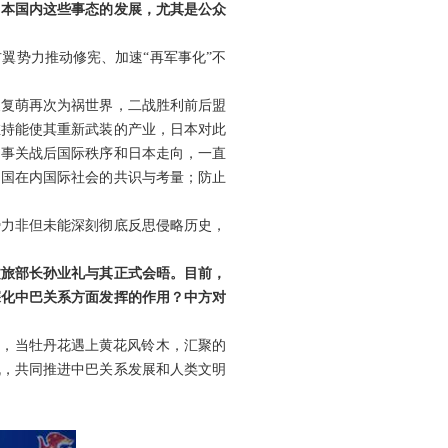
日本国内这些事态的发展，尤其是公众
翼势力推动修宪、加速“再军事化”不
义复萌再次为祸世界，二战胜利前后盟
维持能使其重新武装的产业，日本对此
题事关战后国际秩序和日本走向，一直
中国在内国际社会的共识与考量；防止
势力非但未能深刻彻底反思侵略历史，
文旅部长孙业礼与其正式会晤。目前，
深化中巴关系方面发挥的作用？中方对
示，当牡丹花遇上黄花风铃木，汇聚的
机，共同推进中巴关系发展和人类文明