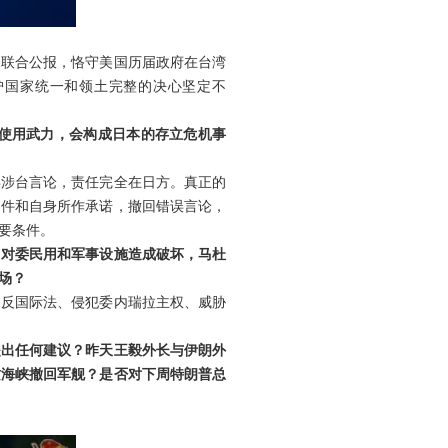
个联合公报，恪守美国历届政府在台湾
护国家统一和领土完整的决心坚定不
并使用武力，会构成日本的存立危机事
误涉台言论，责任完全在日方。真正的
文件和自身所作承诺，撤回错误言论，
要条件。
，对委民用和军事设施造成破坏，马杜
场？
违反国际法、侵犯委内瑞拉主权、威胁
提出任何建议？昨天王毅外长与伊朗外
兹海峡撤回军舰？是否对下周特朗普总