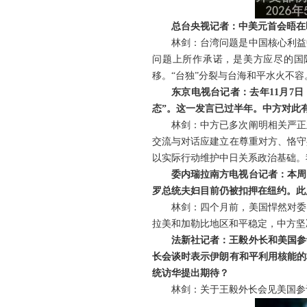
总台央视记者：中美元首会晤在
林剑：台湾问题是中国核心利益
问题上所作承诺，是美方应尽的国
移。“台独”分裂与台海和平水火不容
东京电视台记者：去年11月7
态”。这一发言已过半年。中方对此
林剑：中方已多次阐明相关严正
交流与对话应建立在尊重对方、恪守
以实际行动维护中日关系政治基础。
委内瑞拉南方电视台记者：本周
罗总统夫妇目前仍被扣押在纽约。此
林剑：四个月前，美国悍然对委
拉美和加勒比地区和平稳定，中方坚
法新社记者：王毅外长和美国参
长会谈时表示伊朗有和平利用核能的
统访华提出期待？
林剑：关于王毅外长会见美国参