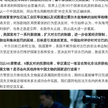
基本准则和国际社会普遍共识。世界上已有183个国家在此原则基础上
认一个中国原则、同台湾当局断绝所谓“外交关系”的正确抉择。
联酋富查伊拉石油工业区等设施以及试图通过霍尔木兹海峡的油轮等相继
表关切，对加剧地区局势紧张的行为坚决反对。中方始终认为，中东海
到保护。当务之急是立即、全面停火止战，防止战火进一步蔓延。
，美国宣布了一系列新措施，扩大对古巴的制裁，进一步收紧经济限制
胁迫和集体惩罚的延续，目标是引发政权更迭。中国如何评价针对古巴的
令，中方日前已表明立场。我愿重申，美国不断升级对古巴的非法单边制
方坚定支持古巴维护国家主权和安全，坚决反对干涉古巴内政，敦促美
日以141票赞成、0票反对的投票结果，审议通过一项旨在简化非法所获
索文物？是否会向其他持有中国文物的国家进行追索？
方赞赏法方推动流失文物返还原属国的责任担当，期待法案能够早日完
流失文物返还领域有多次成功合作实践。我们愿同包括法方在内的有关
和文明交流互鉴。