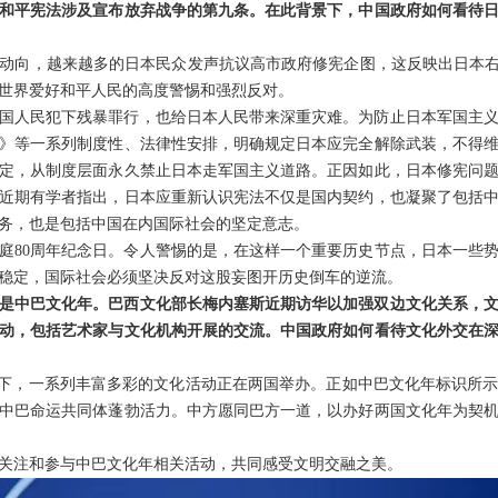
和平宪法涉及宣布放弃战争的第九条。在此背景下，中国政府如何看待
动向，越来越多的日本民众发声抗议高市政府修宪企图，这反映出日本右
世界爱好和平人民的高度警惕和强烈反对。
国人民犯下残暴罪行，也给日本人民带来深重灾难。为防止日本军国主
》等一系列制度性、法律性安排，明确规定日本应完全解除武装，不得
定，从制度层面永久禁止日本走军国主义道路。正因如此，日本修宪问
近期有学者指出，日本应重新认识宪法不仅是国内契约，也凝聚了包括
务，也是包括中国在内国际社会的坚定意志。
开庭80周年纪念日。令人警惕的是，在这样一个重要历史节点，日本一些
稳定，国际社会必须坚决反对这股妄图开历史倒车的逆流。
是中巴文化年。巴西文化部长梅内塞斯近期访华以加强双边文化关系，
动，包括艺术家与文化机构开展的交流。中国政府如何看待文化外交在
”框架下，一系列丰富多彩的文化活动正在两国举办。正如中巴文化年标识所
中巴命运共同体蓬勃活力。中方愿同巴方一道，以办好两国文化年为契
关注和参与中巴文化年相关活动，共同感受文明交融之美。