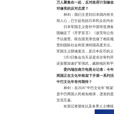
万人聚集在一起，反对政府计划修改
对修宪的反对态度？
林剑：我们注意到日本国内有关
得人心，已引起包括日本民众在内全
日本军国主义曾对中国等亚洲各
国确定了《开罗宣言》《波茨坦公告
予以接受。联合国宪章也做了相应规
受到国际社会和亚洲邻国高度关注。
军国主义阴魂复活，是日本应尽的义
5月3日集会当天还是东京审判
还妄图加速扩军强武，威胁地区和平
委内瑞拉南方电视台记者：今年
两国正在文化年框架下开展一系列活
中巴文化年有何期待？
林剑：在2026“中巴文化年
是中巴两国人民相知相亲，迸发的是
交流互鉴。
欢迎记者朋友以及各界人士继续