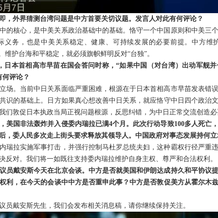
即，外界猜测台湾问题是中方首要关切议题。发言人对此有何评论？
中的核心，是中美关系政治基础中的基础。恪守一个中国原则和中美三
际义务，也是中美关系稳定、健康、可持续发展的必要前提。中方维
。维护台海和平稳定，就必须旗帜鲜明反对“台独”。
日，日本首相高市早苗在国会答问时称，“如果中国（对台湾）出动军舰
有何评论？
立场。当前中日关系面临严重困难，根源在于日本首相高市早苗发表错
共识的基础上。日方如果真心想改善中日关系，就应恪守中日四个政治
我们敦促日本执政当局正视问题根源，反思纠错，为中日正常交流创造必
，美国非法轰炸并入侵委内瑞拉已满4个月。此次行动导致100多人死亡
后，委人民多次走上街头要求释放其领导人。中国政府对事态发展持何立
内瑞拉实施军事打击，并强行控制马杜罗总统夫妇，这种霸权行径严重
决反对。我们将一如既往支持委内瑞拉维护自身主权、尊严和合法权利。
议员戴安斯今天在北京会谈。中方是否就美国和伊朗达成持久和平协议
权利，在今天的会谈中中方是否重申此事？中方是否敦促美方从霍尔木
议员戴安斯先生，我们会发布相关消息稿，请你继续保持关注。